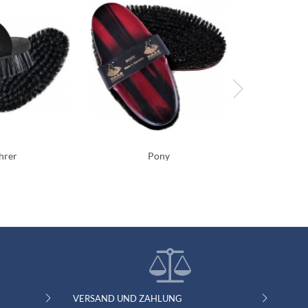
hrer
Pony
Diamond N
VERSAND UND ZAHLUNG