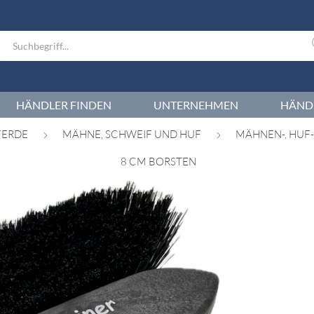
HÄNDLER FINDEN
UNTERNEHMEN
HÄND
FERDE
MÄHNE, SCHWEIF UND HUF
MÄHNEN-, HUF
8 CM BORSTEN