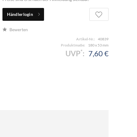
Händlerlogin
Bewerten
Artikel-Nr.:
40839
Produktmaße:
180 x 53 mm
*
UVP
:
7,60 €