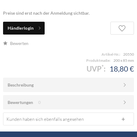
Preise sind erst nach der Anmeldung sichtbar.
Händlerlogin
Bewerten
Artikel-Nr.:
20550
Produktmaße:
200 x 85 mm
*
UVP
:
18,80 €
Beschreibung
Bewertungen
0
Kunden haben sich ebenfalls angesehen