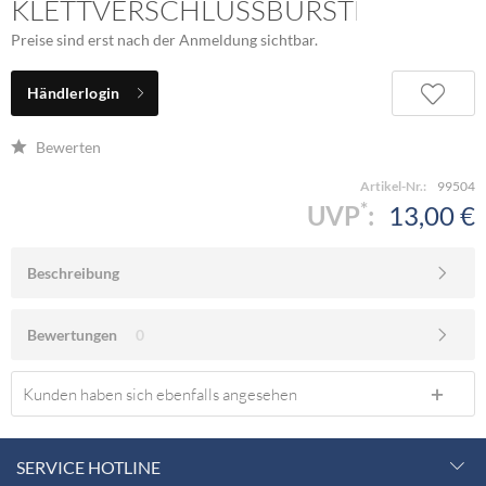
KLETTVERSCHLUSSBÜRSTE
Preise sind erst nach der Anmeldung sichtbar.
Händlerlogin
Bewerten
Artikel-Nr.:
99504
*
UVP
:
13,00 €
Beschreibung
Bewertungen
0
Kunden haben sich ebenfalls angesehen
SERVICE HOTLINE